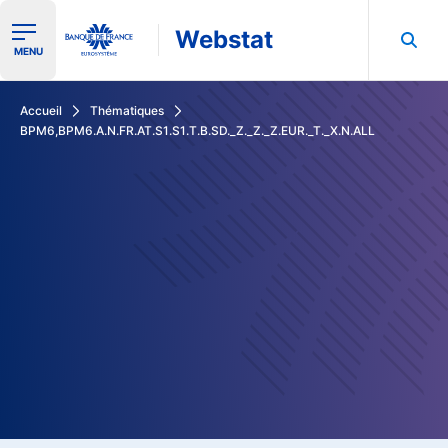
Webstat
Ouvrir le menu de navigation
MENU
Rechercher dans les données de la Banque de France
Accueil
Thématiques
BPM6,BPM6.A.N.FR.AT.S1.S1.T.B.SD._Z._Z._Z.EUR._T._X.N.ALL