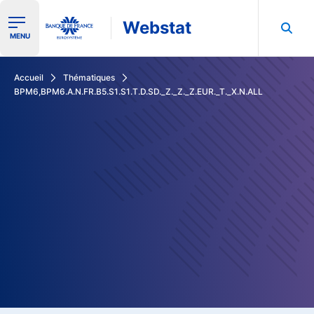
Webstat
Ouvrir le menu de navigation
MENU
Rechercher dans les données de la Banque de France
Accueil
Thématiques
BPM6,BPM6.A.N.FR.B5.S1.S1.T.D.SD._Z._Z._Z.EUR._T._X.N.ALL