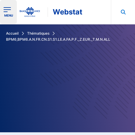
Webstat
Ouvrir le menu de navigation
MENU
Rechercher dans les données de la Banque de France
Accueil
Thématiques
BPM6,BPM6.A.N.FR.CN.S1.S1.LE.A.FA.P.F._Z.EUR._T.M.N.ALL