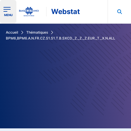
Webstat
Ouvrir le menu de navigation
MENU
Rechercher dans les données de la Banque de France
Accueil
Thématiques
BPM6,BPM6.A.N.FR.CZ.S1.S1.T.B.SXCD._Z._Z._Z.EUR._T._X.N.ALL