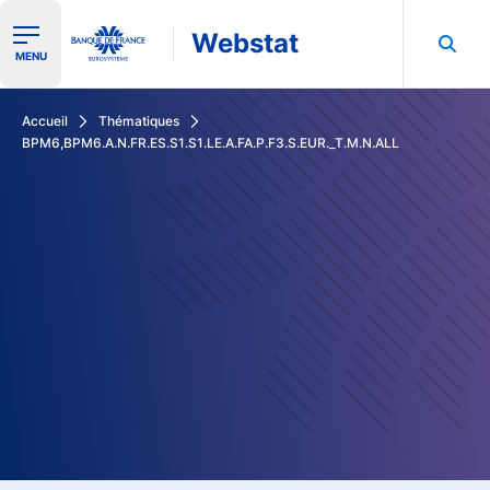
Webstat
Ouvrir le menu de navigation
MENU
Rechercher dans les données de la Banque de France
Accueil
Thématiques
BPM6,BPM6.A.N.FR.ES.S1.S1.LE.A.FA.P.F3.S.EUR._T.M.N.ALL