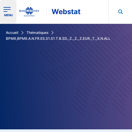
Webstat
Ouvrir le menu de navigation
MENU
Rechercher dans les données de la Banque de France
Accueil
Thématiques
BPM6,BPM6.A.N.FR.ES.S1.S1.T.B.SD._Z._Z._Z.EUR._T._X.N.ALL