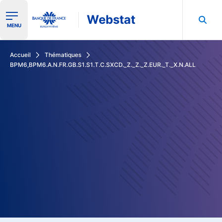
Webstat
Ouvrir le menu de navigation
MENU
Rechercher dans les données de la Banque de France
Accueil
Thématiques
BPM6,BPM6.A.N.FR.GB.S1.S1.T.C.SXCD._Z._Z._Z.EUR._T._X.N.ALL