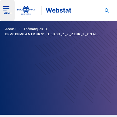
Webstat
Ouvrir le menu de navigation
MENU
Rechercher dans les données de la Banque de France
Accueil
Thématiques
BPM6,BPM6.A.N.FR.HR.S1.S1.T.B.SD._Z._Z._Z.EUR._T._X.N.ALL