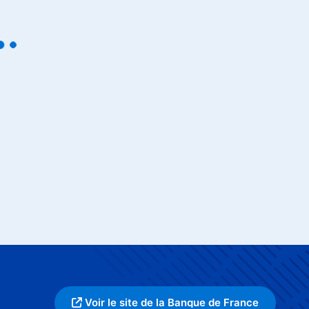
Voir le site de la Banque de France