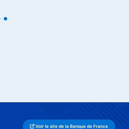
Voir le site de la Banque de France