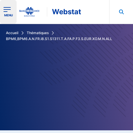
Webstat
Ouvrir le menu de navigation
MENU
Rechercher dans les données de la Banque de France
Accueil
Thématiques
BPM6,BPM6.A.N.FR.I8.S1.S1311.T.A.FA.P.F3.S.EUR.XO.M.N.ALL