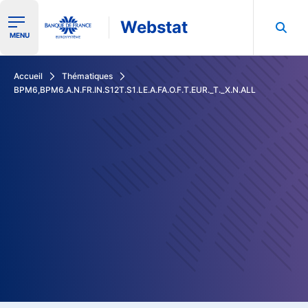
Webstat
Ouvrir le menu de navigation
MENU
Rechercher dans les données de la Banque de France
Accueil
Thématiques
BPM6,BPM6.A.N.FR.IN.S12T.S1.LE.A.FA.O.F.T.EUR._T._X.N.ALL