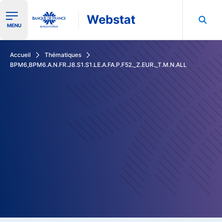
Webstat
Ouvrir le menu de navigation
MENU
Rechercher dans les données de la Banque de France
Accueil
Thématiques
BPM6,BPM6.A.N.FR.J8.S1.S1.LE.A.FA.P.F52._Z.EUR._T.M.N.ALL