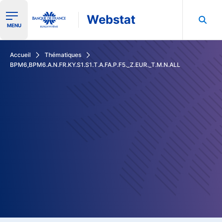
Webstat
Ouvrir le menu de navigation
MENU
Rechercher dans les données de la Banque de France
Accueil
Thématiques
BPM6,BPM6.A.N.FR.KY.S1.S1.T.A.FA.P.F5._Z.EUR._T.M.N.ALL