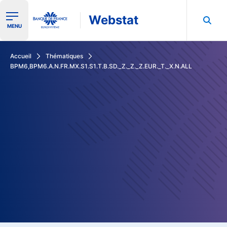
Webstat
Ouvrir le menu de navigation
MENU
Rechercher dans les données de la Banque de France
Accueil
Thématiques
BPM6,BPM6.A.N.FR.MX.S1.S1.T.B.SD._Z._Z._Z.EUR._T._X.N.ALL