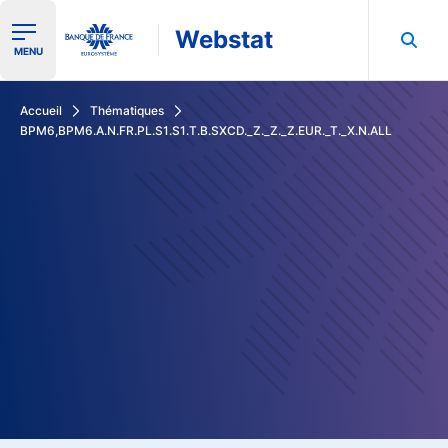
Webstat
Ouvrir le menu de navigation
MENU
Rechercher dans les données de la Banque de France
Accueil
Thématiques
BPM6,BPM6.A.N.FR.PL.S1.S1.T.B.SXCD._Z._Z._Z.EUR._T._X.N.ALL