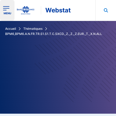
Webstat
Ouvrir le menu de navigation
MENU
Rechercher dans les données de la Banque de France
Accueil
Thématiques
BPM6,BPM6.A.N.FR.TR.S1.S1.T.C.SXCD._Z._Z._Z.EUR._T._X.N.ALL