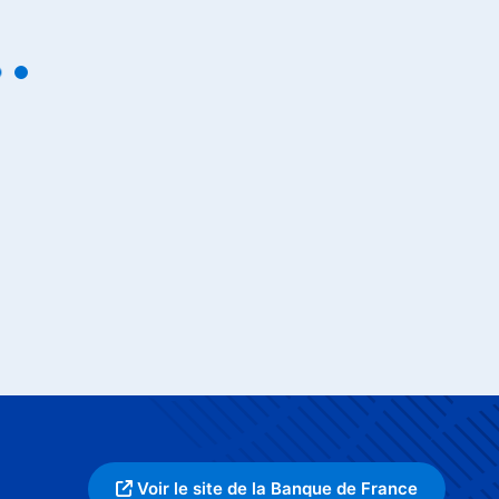
Voir le site de la Banque de France