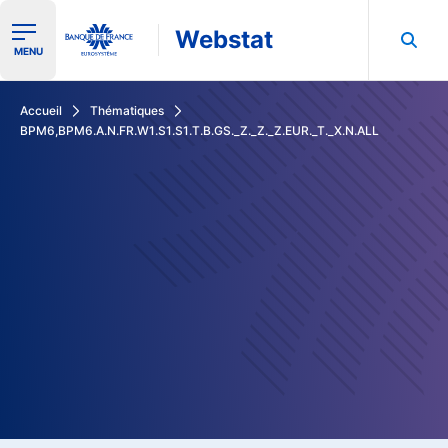
Webstat
Ouvrir le menu de navigation
MENU
Rechercher dans les données de la Banque de France
Accueil
Thématiques
BPM6,BPM6.A.N.FR.W1.S1.S1.T.B.GS._Z._Z._Z.EUR._T._X.N.ALL