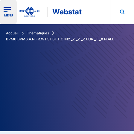
Webstat
Ouvrir le menu de navigation
MENU
Rechercher dans les données de la Banque de France
Accueil
Thématiques
BPM6,BPM6.A.N.FR.W1.S1.S1.T.C.IN2._Z._Z._Z.EUR._T._X.N.ALL