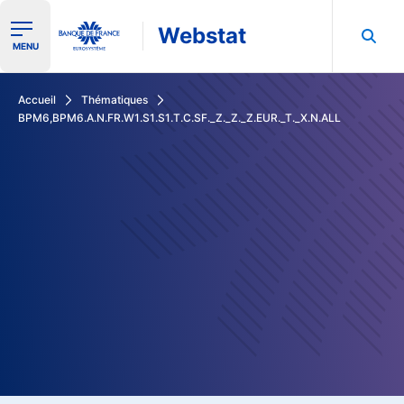
Webstat
Ouvrir le menu de navigation
MENU
Rechercher dans les données de la Banque de France
Accueil
Thématiques
BPM6,BPM6.A.N.FR.W1.S1.S1.T.C.SF._Z._Z._Z.EUR._T._X.N.ALL