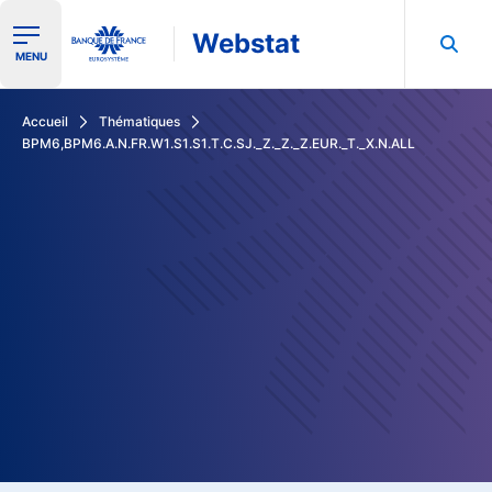
Webstat
Ouvrir le menu de navigation
MENU
Rechercher dans les données de la Banque de France
Accueil
Thématiques
BPM6,BPM6.A.N.FR.W1.S1.S1.T.C.SJ._Z._Z._Z.EUR._T._X.N.ALL