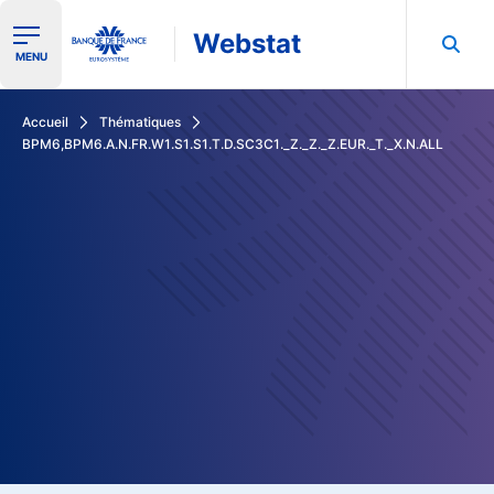
Webstat
Ouvrir le menu de navigation
MENU
Rechercher dans les données de la Banque de France
Accueil
Thématiques
BPM6,BPM6.A.N.FR.W1.S1.S1.T.D.SC3C1._Z._Z._Z.EUR._T._X.N.ALL