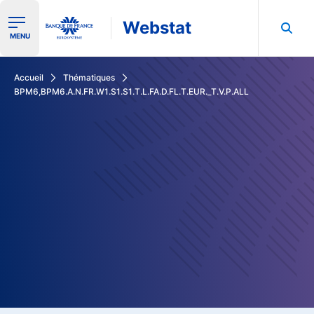
Webstat
Ouvrir le menu de navigation
MENU
Rechercher dans les données de la Banque de France
Accueil
Thématiques
BPM6,BPM6.A.N.FR.W1.S1.S1.T.L.FA.D.FL.T.EUR._T.V.P.ALL