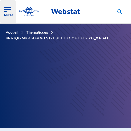
Webstat
Ouvrir le menu de navigation
MENU
Rechercher dans les données de la Banque de France
Accueil
Thématiques
BPM6,BPM6.A.N.FR.W1.S12T.S1.T.L.FA.O.F.L.EUR.XO._X.N.ALL