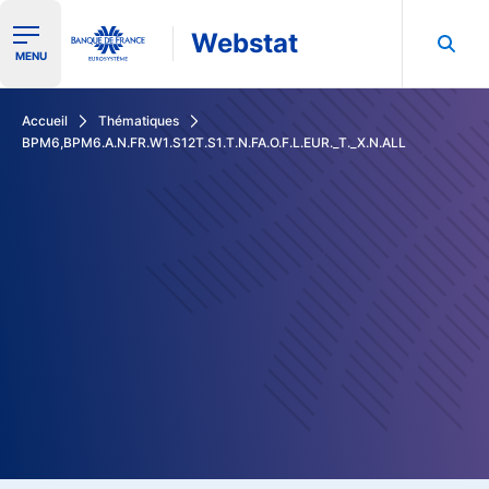
Webstat
Ouvrir le menu de navigation
MENU
Rechercher dans les données de la Banque de France
Accueil
Thématiques
BPM6,BPM6.A.N.FR.W1.S12T.S1.T.N.FA.O.F.L.EUR._T._X.N.ALL