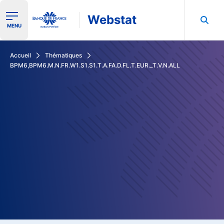
Webstat
Ouvrir le menu de navigation
MENU
Rechercher dans les données de la Banque de France
Accueil
Thématiques
BPM6,BPM6.M.N.FR.W1.S1.S1.T.A.FA.D.FL.T.EUR._T.V.N.ALL