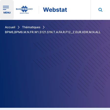
Webstat
Ouvrir le menu de navigation
MENU
Rechercher dans les données de la Banque de France
Accueil
Thématiques
BPM6,BPM6.M.N.FR.W1.S121.S1N.T.A.FA.R.F12._Z.EUR.XDR.M.N.ALL