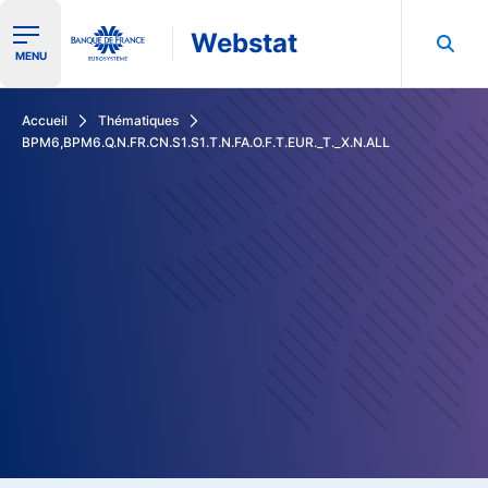
Webstat
Ouvrir le menu de navigation
MENU
Rechercher dans les données de la Banque de France
Accueil
Thématiques
BPM6,BPM6.Q.N.FR.CN.S1.S1.T.N.FA.O.F.T.EUR._T._X.N.ALL