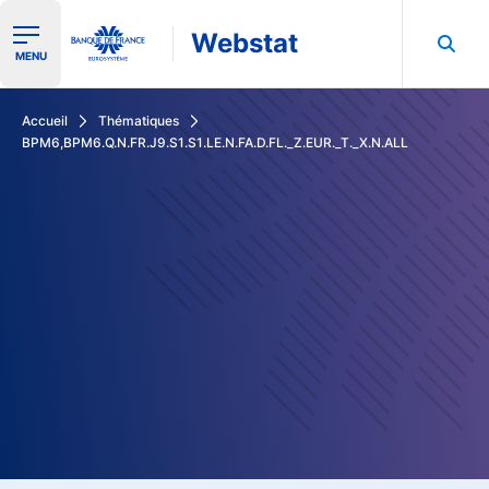
Webstat
Ouvrir le menu de navigation
MENU
Rechercher dans les données de la Banque de France
Accueil
Thématiques
BPM6,BPM6.Q.N.FR.J9.S1.S1.LE.N.FA.D.FL._Z.EUR._T._X.N.ALL