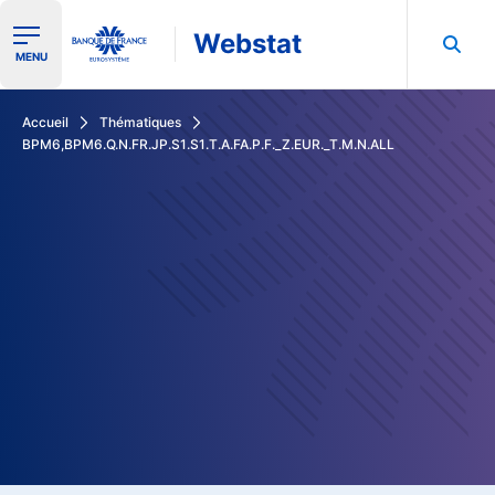
Webstat
Ouvrir le menu de navigation
MENU
Rechercher dans les données de la Banque de France
Accueil
Thématiques
BPM6,BPM6.Q.N.FR.JP.S1.S1.T.A.FA.P.F._Z.EUR._T.M.N.ALL