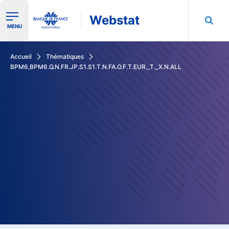
Webstat
Ouvrir le menu de navigation
MENU
Rechercher dans les données de la Banque de France
Accueil
Thématiques
BPM6,BPM6.Q.N.FR.JP.S1.S1.T.N.FA.O.F.T.EUR._T._X.N.ALL