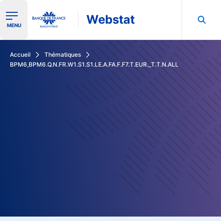
Webstat
Ouvrir le menu de navigation
MENU
Rechercher dans les données de la Banque de France
Accueil
Thématiques
BPM6,BPM6.Q.N.FR.W1.S1.S1.LE.A.FA.F.F7.T.EUR._T.T.N.ALL