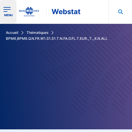
Webstat
Ouvrir le menu de navigation
MENU
Rechercher dans les données de la Banque de France
Accueil
Thématiques
BPM6,BPM6.Q.N.FR.W1.S1.S1.T.N.FA.O.FL.T.EUR._T._X.N.ALL