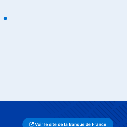
Voir le site de la Banque de France