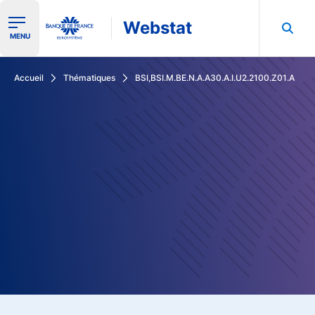
Webstat
Ouvrir le menu de navigation
MENU
Rechercher dans les données de la Banque de France
Accueil
Thématiques
BSI,BSI.M.BE.N.A.A30.A.I.U2.2100.Z01.A