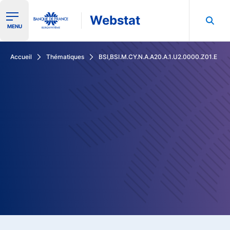
Webstat
Ouvrir le menu de navigation
MENU
Rechercher dans les données de la Banque de France
Accueil
Thématiques
BSI,BSI.M.CY.N.A.A20.A.1.U2.0000.Z01.E