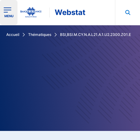
Webstat
Ouvrir le menu de navigation
MENU
Rechercher dans les données de la Banque de France
Accueil
Thématiques
BSI,BSI.M.CY.N.A.L21.A.1.U2.2300.Z01.E