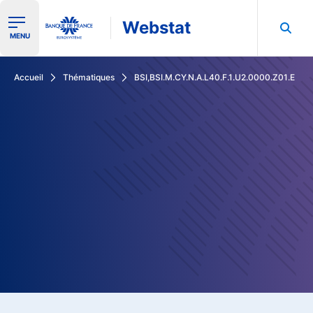
Webstat
Ouvrir le menu de navigation
MENU
Rechercher dans les données de la Banque de France
Accueil
Thématiques
BSI,BSI.M.CY.N.A.L40.F.1.U2.0000.Z01.E