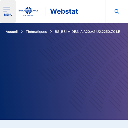
Webstat
Ouvrir le menu de navigation
MENU
Rechercher dans les données de la Banque de France
Accueil
Thématiques
BSI,BSI.M.DE.N.A.A20.A.1.U2.2250.Z01.E