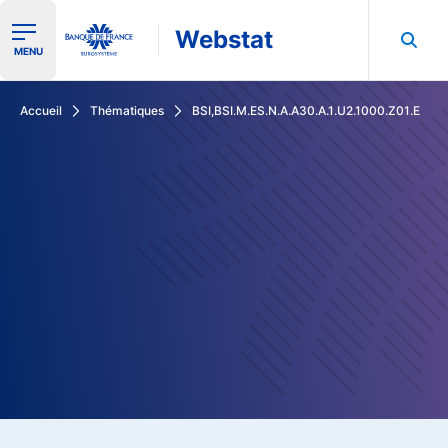
Webstat
Ouvrir le menu de navigation
MENU
Rechercher dans les données de la Banque de France
Accueil
Thématiques
BSI,BSI.M.ES.N.A.A30.A.1.U2.1000.Z01.E