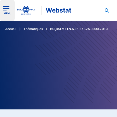
Webstat
Ouvrir le menu de navigation
MENU
Rechercher dans les données de la Banque de France
Accueil
Thématiques
BSI,BSI.M.FI.N.A.L60.X.I.Z5.0000.Z01.A