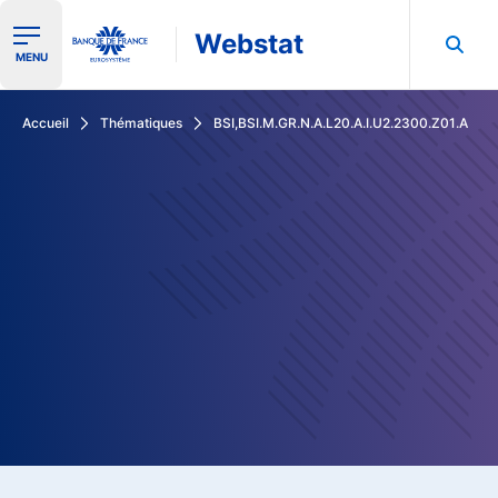
Webstat
Ouvrir le menu de navigation
MENU
Rechercher dans les données de la Banque de France
Accueil
Thématiques
BSI,BSI.M.GR.N.A.L20.A.I.U2.2300.Z01.A