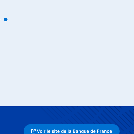
Voir le site de la Banque de France