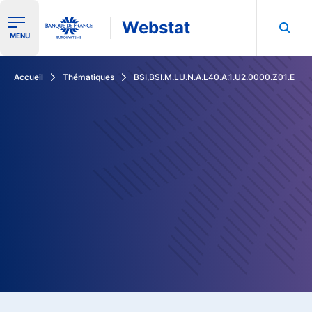
Webstat
Ouvrir le menu de navigation
MENU
Rechercher dans les données de la Banque de France
Accueil
Thématiques
BSI,BSI.M.LU.N.A.L40.A.1.U2.0000.Z01.E