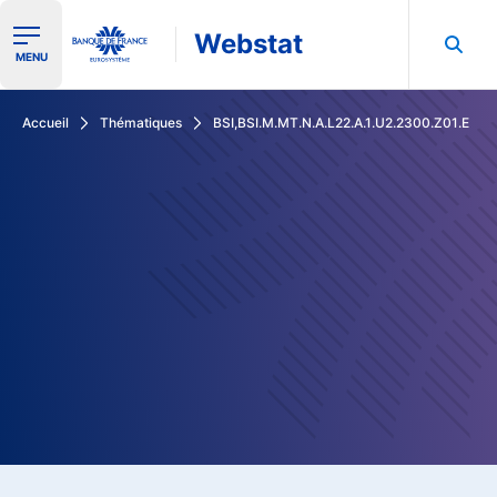
Webstat
Ouvrir le menu de navigation
MENU
Rechercher dans les données de la Banque de France
Accueil
Thématiques
BSI,BSI.M.MT.N.A.L22.A.1.U2.2300.Z01.E