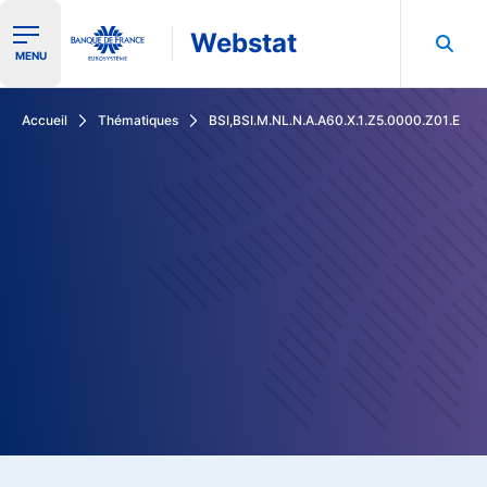
Webstat
Ouvrir le menu de navigation
MENU
Rechercher dans les données de la Banque de France
Accueil
Thématiques
BSI,BSI.M.NL.N.A.A60.X.1.Z5.0000.Z01.E