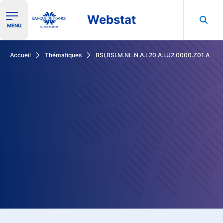
Webstat
Ouvrir le menu de navigation
MENU
Rechercher dans les données de la Banque de France
Accueil
Thématiques
BSI,BSI.M.NL.N.A.L20.A.I.U2.0000.Z01.A