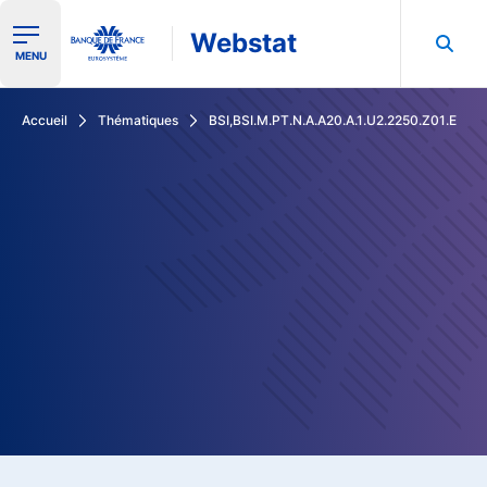
Webstat
Ouvrir le menu de navigation
MENU
Rechercher dans les données de la Banque de France
Accueil
Thématiques
BSI,BSI.M.PT.N.A.A20.A.1.U2.2250.Z01.E