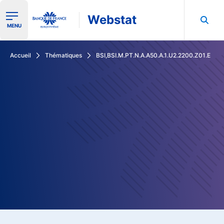
Webstat
Ouvrir le menu de navigation
MENU
Rechercher dans les données de la Banque de France
Accueil
Thématiques
BSI,BSI.M.PT.N.A.A50.A.1.U2.2200.Z01.E